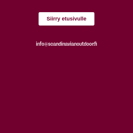
Siirry etusivulle
info@scandinavianoutdoor.fi