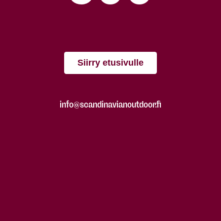
Siirry etusivulle
info@scandinavianoutdoor.fi