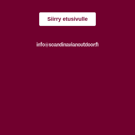
Siirry etusivulle
info@scandinavianoutdoor.fi