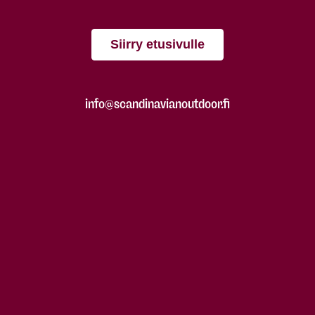
Siirry etusivulle
info@scandinavianoutdoor.fi