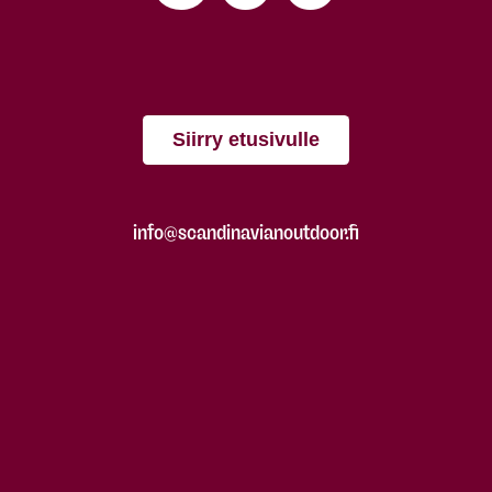
Siirry etusivulle
info@scandinavianoutdoor.fi