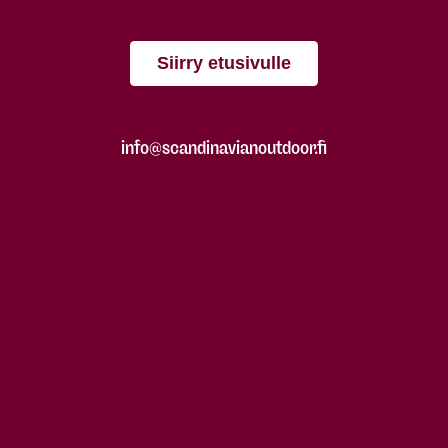
Siirry etusivulle
info@scandinavianoutdoor.fi