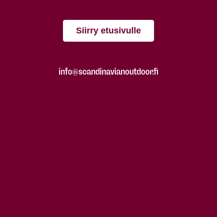
Siirry etusivulle
info@scandinavianoutdoor.fi