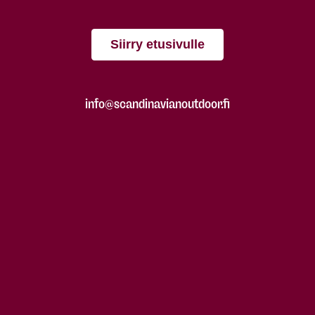
Siirry etusivulle
info@scandinavianoutdoor.fi