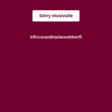
Siirry etusivulle
info@scandinavianoutdoor.fi