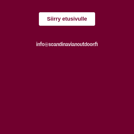
Siirry etusivulle
info@scandinavianoutdoor.fi