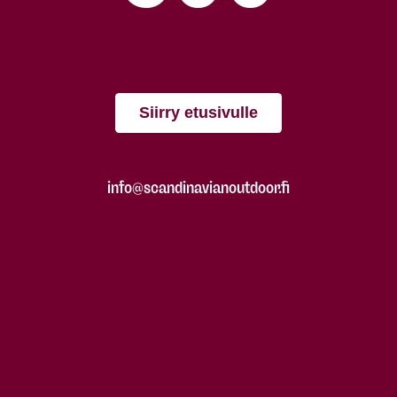
Siirry etusivulle
info@scandinavianoutdoor.fi