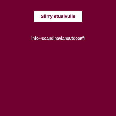
Siirry etusivulle
info@scandinavianoutdoor.fi