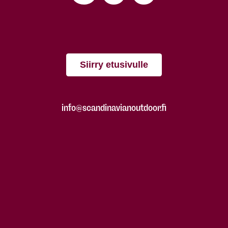
Siirry etusivulle
info@scandinavianoutdoor.fi