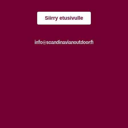
Siirry etusivulle
info@scandinavianoutdoor.fi