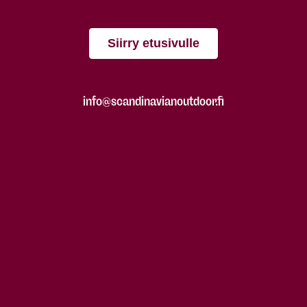
Siirry etusivulle
info@scandinavianoutdoor.fi