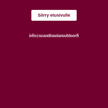
Siirry etusivulle
info@scandinavianoutdoor.fi