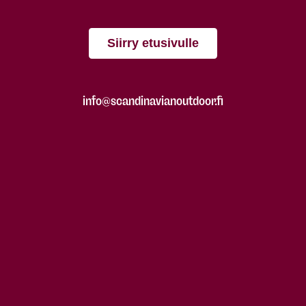
Siirry etusivulle
info@scandinavianoutdoor.fi