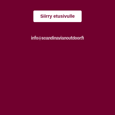
Siirry etusivulle
info@scandinavianoutdoor.fi