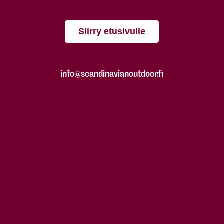
Siirry etusivulle
info@scandinavianoutdoor.fi