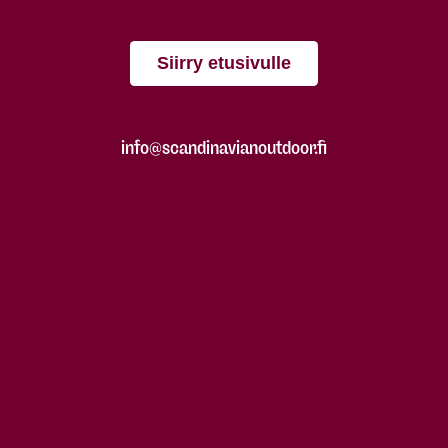
Siirry etusivulle
info@scandinavianoutdoor.fi