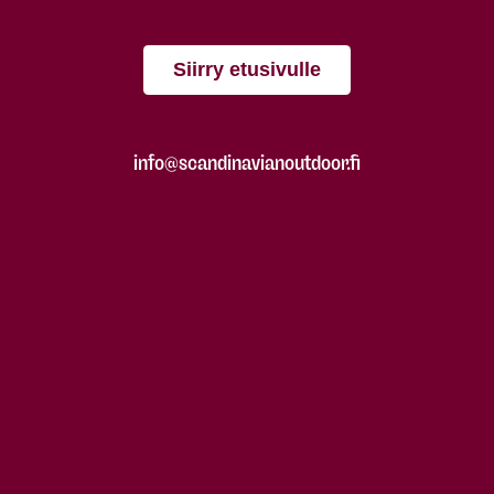
Siirry etusivulle
info@scandinavianoutdoor.fi