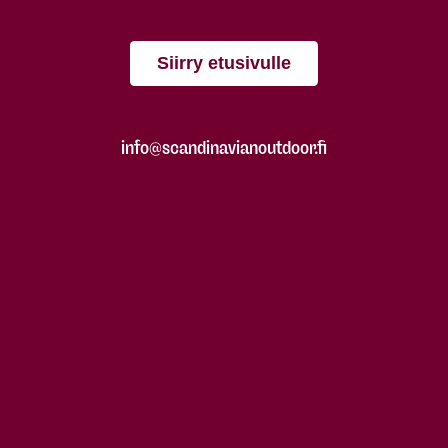
Siirry etusivulle
info@scandinavianoutdoor.fi