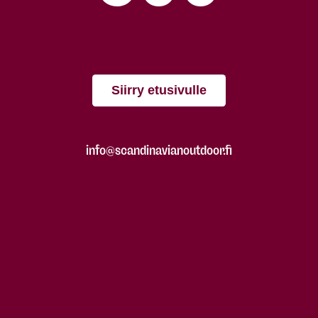
Siirry etusivulle
info@scandinavianoutdoor.fi