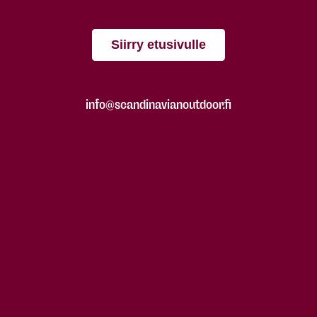
Siirry etusivulle
info@scandinavianoutdoor.fi