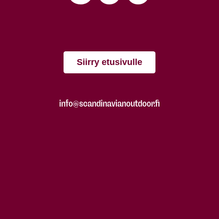
Siirry etusivulle
info@scandinavianoutdoor.fi