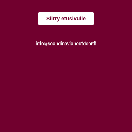
Siirry etusivulle
info@scandinavianoutdoor.fi