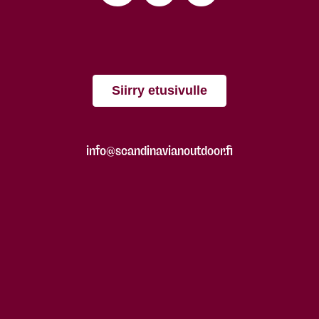
Siirry etusivulle
info@scandinavianoutdoor.fi