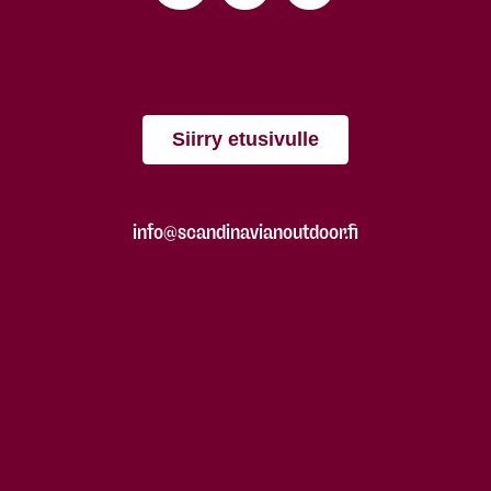
Siirry etusivulle
info@scandinavianoutdoor.fi