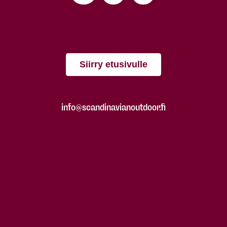
Siirry etusivulle
info@scandinavianoutdoor.fi