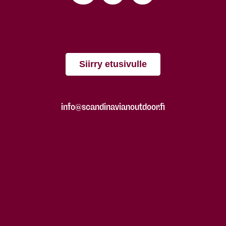
Siirry etusivulle
info@scandinavianoutdoor.fi