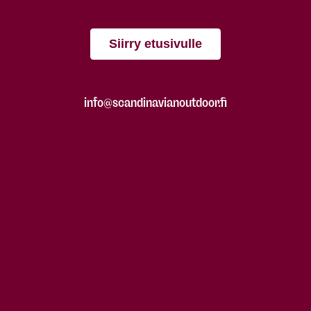
Siirry etusivulle
info@scandinavianoutdoor.fi