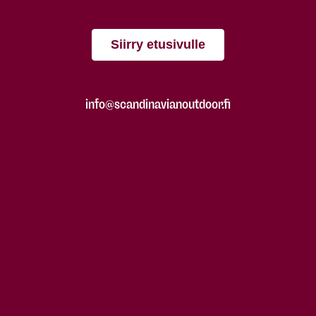
Siirry etusivulle
info@scandinavianoutdoor.fi