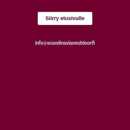
Siirry etusivulle
info@scandinavianoutdoor.fi