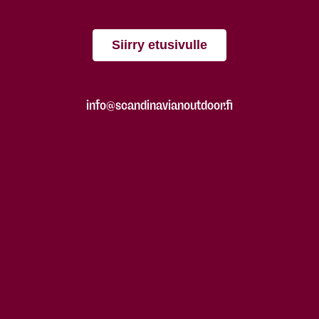
Siirry etusivulle
info@scandinavianoutdoor.fi