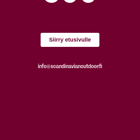
Siirry etusivulle
info@scandinavianoutdoor.fi