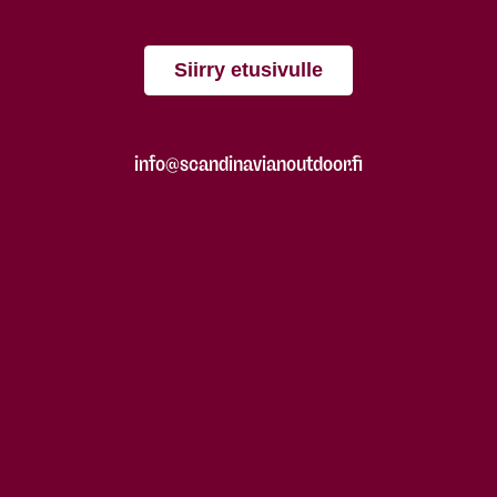
Siirry etusivulle
info@scandinavianoutdoor.fi