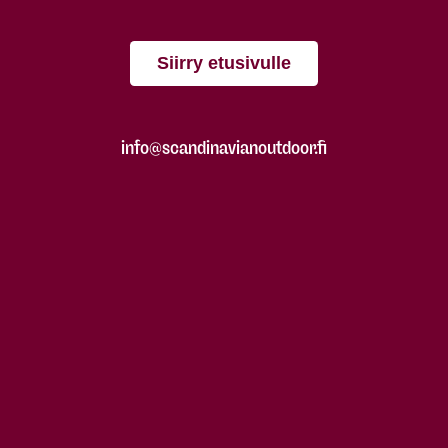
Siirry etusivulle
info@scandinavianoutdoor.fi