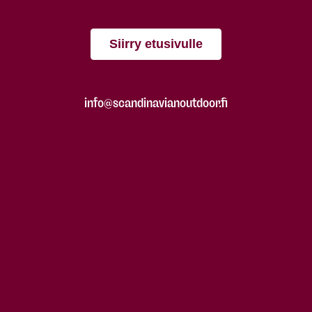
Siirry etusivulle
info@scandinavianoutdoor.fi