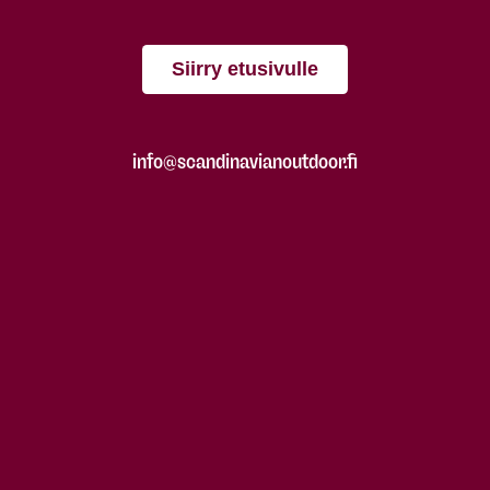
Siirry etusivulle
info@scandinavianoutdoor.fi