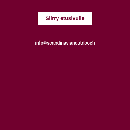
Siirry etusivulle
info@scandinavianoutdoor.fi