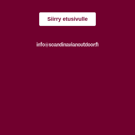
Siirry etusivulle
info@scandinavianoutdoor.fi