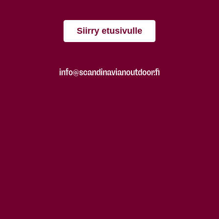
Siirry etusivulle
info@scandinavianoutdoor.fi