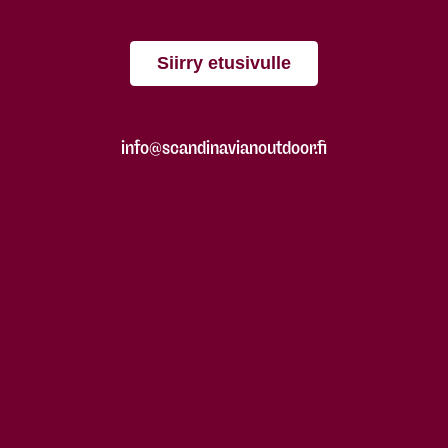
Siirry etusivulle
info@scandinavianoutdoor.fi