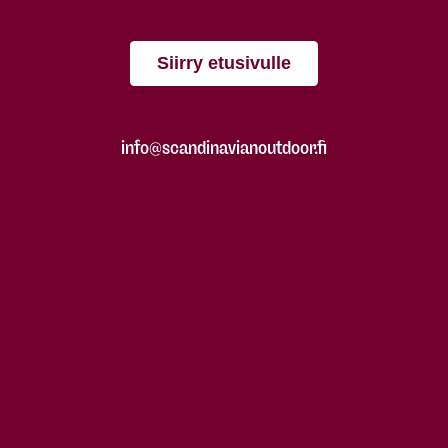
Siirry etusivulle
info@scandinavianoutdoor.fi