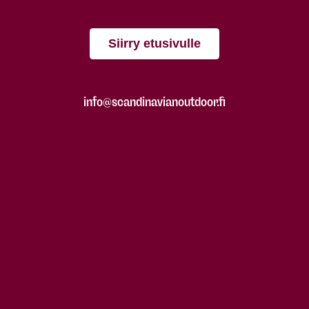
Siirry etusivulle
info@scandinavianoutdoor.fi