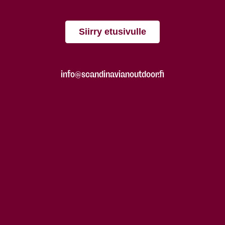
Siirry etusivulle
info@scandinavianoutdoor.fi