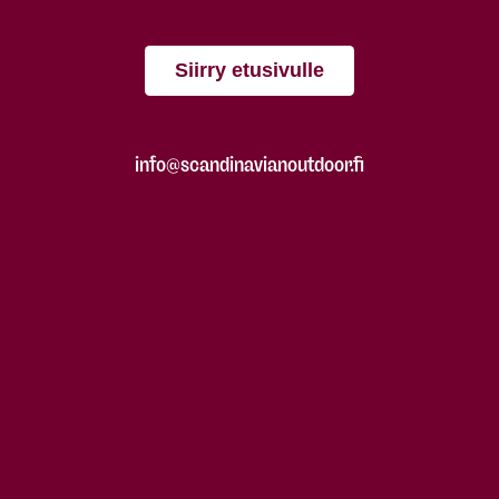
Siirry etusivulle
info@scandinavianoutdoor.fi