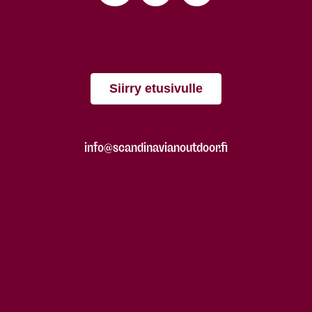
Siirry etusivulle
info@scandinavianoutdoor.fi