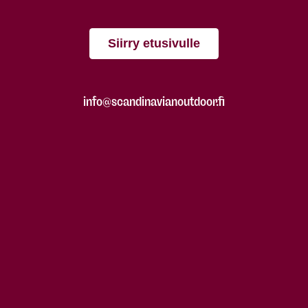
Siirry etusivulle
info@scandinavianoutdoor.fi