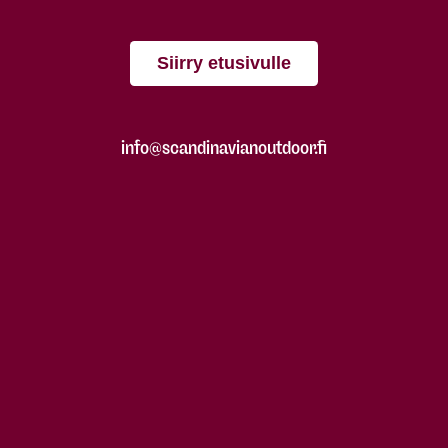
Siirry etusivulle
info@scandinavianoutdoor.fi